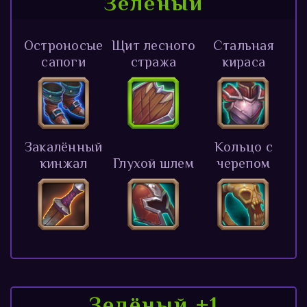
Зелёный
Остроносые
Щит лесного
Стальная
сапоги
стража
кираса
Закалённый
Кольцо с
кинжал
Глухой шлем
черепом
Зелёный +1