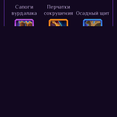
Сапоги
Перчатки
вурдалака
сокрушения
Осадный щит
Талисман
Рыцарский
Изумрудное
защиты
шлем
колье
Оранжевый