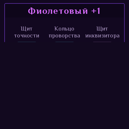
Фиолетовый +1
Щит
Кольцо
Щит
точности
проворства
инквизитора
Шлем
Зеркальный
прорыва
Кольцо змеи
посох