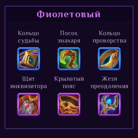
Фиолетовый
Кольцо
Посох
Кольцо
судьбы
знахаря
проворства
Щит
Крылатый
Жезл
инквизитора
пояс
преодоления