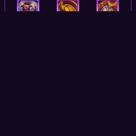
Подвеска
Капюшон
Капюшон
молнии
нетопыря
нетопыря
Оранжевый
Сапоги
Талисман
Щит
вурдалака
защиты
инквизитора