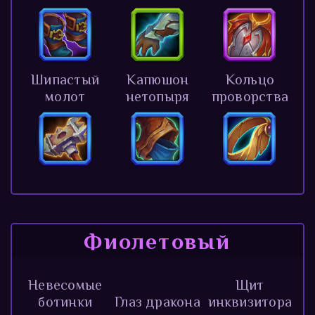
Шипастый
Капюшон
Кольцо
молот
нетопыря
проворства
Фиолетовый
Невесомые
Щит
ботинки
Глаз дракона
инквизитора