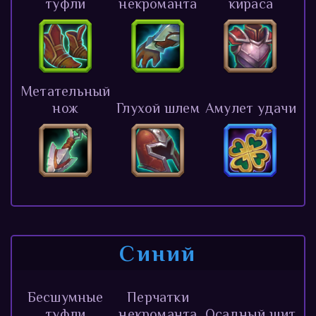
туфли
некроманта
кираса
Метательный
нож
Глухой шлем
Амулет удачи
Синий
Бесшумные
Перчатки
туфли
некроманта
Осадный щит