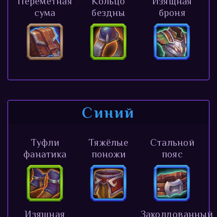
Перемётная
Кольцо
Изящная
сума
бездны
броня
Синий
Туфли
Тяжёлые
Стальной
фанатика
поножи
пояс
Изящная
Заколдованный