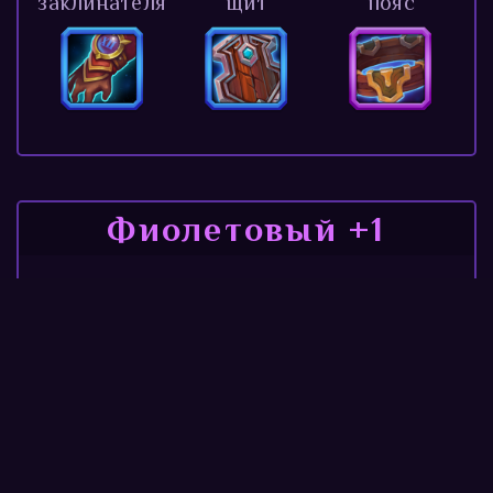
заклинателя
щит
пояс
Фиолетовый +1
Стальной
Изящная
пояс
броня
Амулет удачи
Заколдованный
Широкий
Сапоги
щит
пояс
колдуна