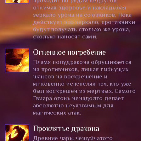
проходит по рядам недругов,
отнимая здоровье и накладывая
зеркало урона на союзников. Пока
действует это зеркало, противники
будут получать столько же урона,
сколько наносят сами.
Огненное погребение
Пламя полудракона обрушивается
на противников, лишая гибнущих
шансов на воскрешение и
мгновенно испепеляя тех, кто уже
был воскрешен из мертвых. Самого
Гвиара огонь ненадолго делает
абсолютно неуязвимым для
магических атак.
Проклятье дракона
Древние чары чешуйчатого