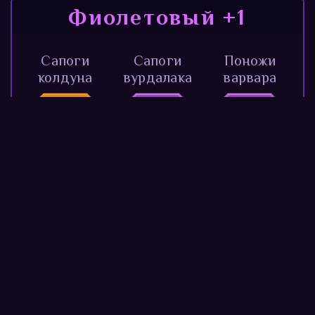
Фиолетовый +1
Сапоги
Сапоги
Поножи
колдуна
вурдалака
варвара
Тяжёлые
Кольцо с
Костяная
поножи
опалом
маска